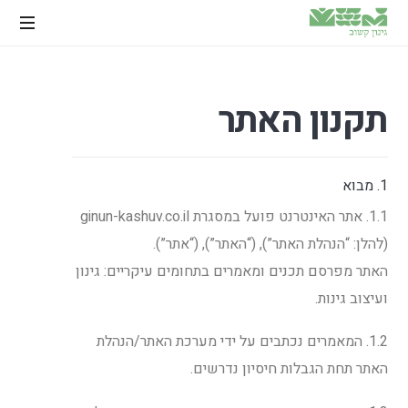
הקמת
ואחזקת
גינות,
תקנון
האתר
שירות
באזור
גוש
דן
1. מבוא
והשרון
1.1. אתר האינטרנט פועל במסגרת ginun-kashuv.co.il
(להלן: “הנהלת האתר”), (“האתר”), (“אתר”).
האתר מפרסם תכנים ומאמרים בתחומים עיקריים: גינון
ועיצוב גינות.
1.2. המאמרים נכתבים על ידי מערכת האתר/הנהלת
האתר תחת הגבלות חיסיון נדרשים.