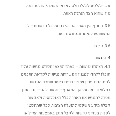
עשייה/לפעולה/להחלטה או אי פעולה/החלטה מכל
סוג שהוא מצד הנהלת האתר.
3.5. בנוסף אין האתר אחראי גם על כל פרשנות של
המשתמש לנאמר ומפורסם באתר.
3.6. ט.ל.ח
4. הנגשה
4.1. הצהרת נגישות – באתר תמצאו תפריט נגישות עליו
תוכלו ללחוץ למגוון אפשרויות נגישות לקריאת התכנים
לנוחותכם. יתכן ויתגלו דפים באתר שטרם הונגשו
במלואם, זאת על אף המאמץ שנעשה להנגשתם. מתוך
מטרה להנגיש את האתר לכלל האוכלוסיה ולאפשר
קבלת מידע משפטי לתועלת הציבור. ככל שתחפצו
לפנות בענייני נגישות ולקבל תוכן באמצעות המייל או